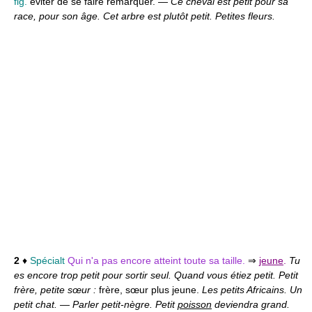
fig.
éviter de se faire remarquer. —
Ce cheval est petit pour sa
race, pour son âge. Cet arbre est plutôt petit. Petites fleurs.
2
♦
Spécialt
Qui n'a pas encore atteint toute sa taille.
⇒
jeune
.
Tu
es encore trop petit pour sortir seul. Quand vous étiez petit. Petit
frère, petite sœur :
frère, sœur plus jeune.
Les petits Africains. Un
petit chat.
—
Parler petit-nègre. Petit
poisson
deviendra grand.