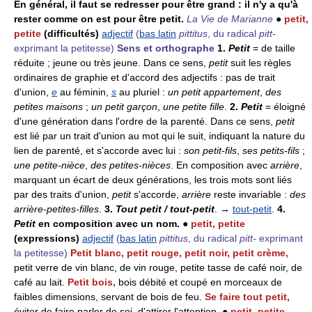
En général, il faut se redresser pour être grand : il n'y a qu'à
rester comme on est pour être petit.
La Vie de Marianne
●
petit,
petite
(difficultés)
adjectif
(
bas latin
pittitus
, du radical
pitt-
exprimant la petitesse)
Sens et orthographe
1.
Petit
= de taille
réduite ; jeune ou très jeune. Dans ce sens,
petit
suit les règles
ordinaires de graphie et d'accord des adjectifs : pas de trait
d'union,
e
au féminin,
s
au pluriel :
un petit appartement
,
des
petites maisons
;
un petit garçon
,
une petite fille
.
2.
Petit
= éloigné
d'une génération dans l'ordre de la parenté. Dans ce sens,
petit
est lié par un trait d'union au mot qui le suit, indiquant la nature du
lien de parenté, et s'accorde avec lui :
son petit-fils
,
ses petits-fils
;
une petite-nièce
,
des petites-nièces
. En composition avec
arrière
,
marquant un écart de deux générations, les trois mots sont liés
par des traits d'union,
petit
s'accorde,
arrière
reste invariable :
des
arrière-petites-filles
.
3.
Tout petit / tout-petit
. →
tout-petit
.
4.
Petit
en composition avec un nom.
●
petit, petite
(expressions)
adjectif
(
bas latin
pittitus
, du radical
pitt-
exprimant
la petitesse)
Petit blanc, petit rouge, petit noir, petit crème,
petit verre de vin blanc, de vin rouge, petite tasse de café noir, de
café au lait.
Petit bois,
bois débité et coupé en morceaux de
faibles dimensions, servant de bois de feu.
Se faire tout petit,
éviter de faire parler de soi, d'attirer l'attention. ●
petit, petite