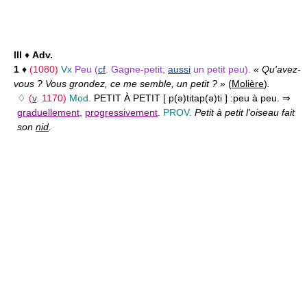
III
♦
Adv.
1
♦
(1080)
Vx
Peu (
cf
. Gagne-petit;
aussi
un petit peu).
« Qu'avez-
vous ? Vous grondez, ce me semble, un petit ? »
(
Molière
)
.
♢
(
v
. 1170)
Mod.
PETIT À PETIT [ p(ə)titap(ə)ti ] :
peu à peu. ⇒
graduellement
,
progressivement
.
PROV.
Petit à petit l'oiseau fait
son
nid
.