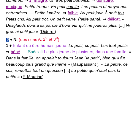
sommes.
⇒
1. maigre
.
Un très petit bénéfice.
⇒
dérisoire
,
modique
.
Petite troupe. En petit
comité
. Les petites et moyennes
entreprises.
—
Petite lumière.
⇒
faible
.
Au petit jour. À petit
feu
.
Petits cris. Au petit trot. Un petit verre. Petite santé.
⇒
délicat
.
«
Desglands donna sa parole d'honneur qu'il ne jouerait plus.
[...]
Ni
gros ni petit jeu »
(
Diderot
)
.
o
o
B
♦
N.
(des sens
A, 2
et 3
)
1
♦
Enfant ou être humain jeune.
Le petit, ce petit. Les tout-petits.
⇒
bébé
.
—
Spécialt
Le plus jeune de plusieurs, dans une famille.
«
Dans la famille, on appelait toujours Jean “le petit”, bien qu'il fût
beaucoup plus grand que Pierre »
(
Maupassant
)
. « La petite, ce
soir, remettait tout en question
[...]
La petite qui n'était plus la
petite »
(
F. Mauriac
)
.