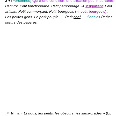
2
♦
(Personnes)
Qui a une condition, une situation peu importante.
Petit roi. Petit fonctionnaire. Petit personnage.
⇒
insignifiant
.
Petit
artisan. Petit commerçant. Petit-bourgeois
(
⇒
petit-bourgeois
)
.
Les petites gens. Le petit peuple.
—
Petit
chef
.
—
Spécialt
Petites
sœurs des pauvres.
♢
N. m.
« Et nous, les petits, les obscurs, les sans-grades »
(
Ed.