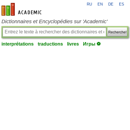
RU
EN
DE
ES
fr-academic.com
Dictionnaires et Encyclopédies sur 'Academic'
Recherche!
interprétations
traductions
livres
Игры ⚽