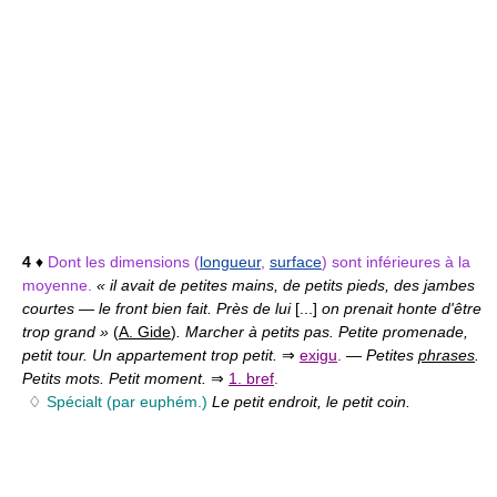
4
♦
Dont les dimensions (
longueur
,
surface
) sont inférieures à la
moyenne.
« il avait de petites mains, de petits pieds, des jambes
courtes — le front bien fait. Près de lui
[...]
on prenait honte d'être
trop grand »
(
A. Gide
)
. Marcher à petits pas. Petite promenade,
petit tour. Un appartement trop petit.
⇒
exigu
.
—
Petites
phrases
.
Petits mots. Petit moment.
⇒
1. bref
.
♢
Spécialt (par euphém.)
Le petit endroit, le petit coin.