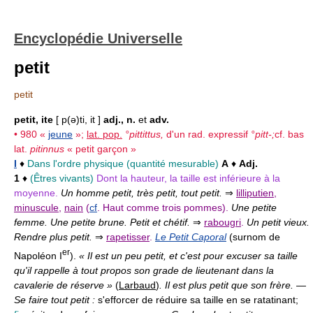
Encyclopédie Universelle
petit
petit
petit, ite
[ p(ə)ti, it ]
adj., n.
et
adv.
• 980 «
jeune
»;
lat. pop.
°pittittus,
d'un rad. expressif
°pitt-;
cf.
bas
lat.
pitinnus
« petit garçon »
I
♦
Dans l'ordre physique (quantité mesurable)
A
♦
Adj.
1
♦
(Êtres vivants)
Dont la hauteur, la taille est inférieure à la
moyenne.
Un homme petit, très petit, tout petit.
⇒
lilliputien
,
minuscule
,
nain
(
cf
. Haut comme trois pommes).
Une petite
femme. Une petite brune. Petit et chétif.
⇒
rabougri
.
Un petit vieux.
Rendre plus petit.
⇒
rapetisser
.
Le Petit Caporal
(surnom de
er
Napoléon I
).
« Il est un peu petit, et c'est pour excuser sa taille
qu'il rappelle à tout propos son grade de lieutenant dans la
cavalerie de réserve »
(
Larbaud
)
. Il est plus petit que son frère.
—
Se faire tout petit :
s'efforcer de réduire sa taille en se ratatinant;