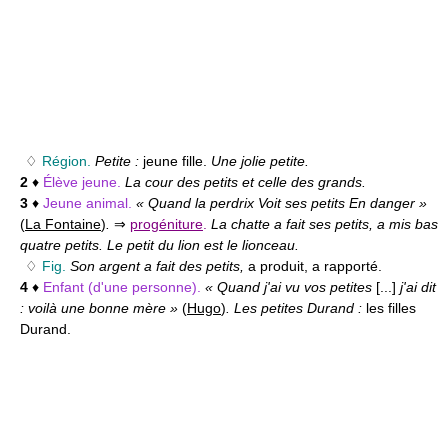
♢
Région.
Petite :
jeune fille.
Une jolie petite.
2
♦
Élève jeune.
La cour des petits et celle des grands.
3
♦
Jeune animal.
« Quand la perdrix Voit ses petits En danger »
(
La Fontaine
)
.
⇒
progéniture
.
La chatte a fait ses petits, a mis bas
quatre petits. Le petit du lion est le lionceau.
♢
Fig.
Son argent a fait des petits,
a produit, a rapporté.
4
♦
Enfant (d'une personne).
« Quand j'ai vu vos petites
[...]
j'ai dit
: voilà une bonne mère »
(
Hugo
)
. Les petites Durand :
les filles
Durand.