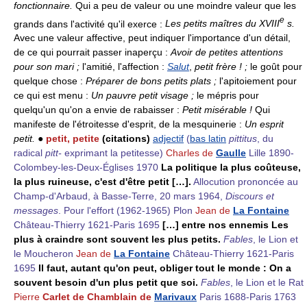
fonctionnaire.
Qui a peu de valeur ou une moindre valeur que les
e
grands dans l'activité qu'il exerce :
Les petits maîtres du XVIII
s.
Avec une valeur affective, peut indiquer l'importance d'un détail,
de ce qui pourrait passer inaperçu :
Avoir de petites attentions
pour son mari
;
l'amitié, l'affection :
Salut
,
petit frère !
;
le goût pour
quelque chose :
Préparer de bons petits plats
;
l'apitoiement pour
ce qui est menu :
Un pauvre petit visage
;
le mépris pour
quelqu'un qu'on a envie de rabaisser :
Petit misérable !
Qui
manifeste de l'étroitesse d'esprit, de la mesquinerie :
Un esprit
petit.
●
petit, petite
(citations)
adjectif
(
bas latin
pittitus
, du
radical
pitt-
exprimant la petitesse)
Charles de
Gaulle
Lille 1890-
Colombey-les-Deux-Églises 1970
La politique la plus coûteuse,
la plus ruineuse, c'est d'être petit […].
Allocution prononcée au
Champ-d'Arbaud, à Basse-Terre, 20 mars 1964,
Discours et
messages
. Pour l'effort (1962-1965) Plon
Jean de
La Fontaine
Château-Thierry 1621-Paris 1695
[…] entre nos ennemis Les
plus à craindre sont souvent les plus petits.
Fables
, le Lion et
le Moucheron
Jean de
La Fontaine
Château-Thierry 1621-Paris
1695
Il faut, autant qu'on peut, obliger tout le monde : On a
souvent besoin d'un plus petit que soi.
Fables
, le Lion et le Rat
Pierre
Carlet de Chamblain de
Marivaux
Paris 1688-Paris 1763