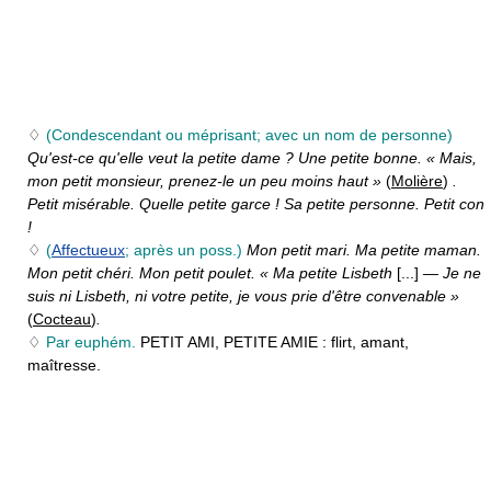
♢
(Condescendant ou méprisant; avec un nom de personne)
Qu'est-ce qu'elle veut la petite dame ? Une petite bonne. « Mais,
mon petit monsieur, prenez-le un peu moins haut »
(
Molière
)
.
Petit misérable. Quelle petite garce ! Sa petite personne. Petit con
!
♢
(
Affectueux
; après un poss.)
Mon petit mari. Ma petite maman.
Mon petit chéri. Mon petit poulet. « Ma petite Lisbeth
[...]
— Je ne
suis ni Lisbeth, ni votre petite, je vous prie d'être convenable »
(
Cocteau
)
.
♢
Par euphém.
PETIT AMI, PETITE AMIE :
flirt, amant,
maîtresse.