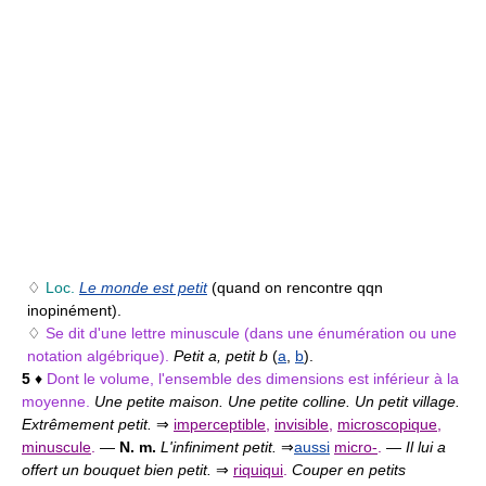
♢
Loc.
Le monde est petit
(quand on rencontre qqn
inopinément).
♢
Se dit d'une lettre minuscule (dans une énumération ou une
notation algébrique).
Petit a, petit b
(
a
,
b
).
5
♦
Dont le volume, l'ensemble des dimensions est inférieur à la
moyenne.
Une petite maison. Une petite colline. Un petit village.
Extrêmement petit.
⇒
imperceptible
,
invisible
,
microscopique
,
minuscule
.
—
N. m.
L'infiniment petit.
⇒
aussi
micro-
.
—
Il lui a
offert un bouquet bien petit.
⇒
riquiqui
.
Couper en petits