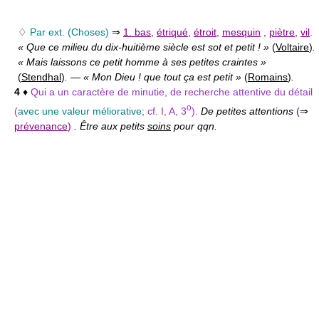
♢
Par ext. (Choses)
⇒
1. bas
,
étriqué
,
étroit
,
mesquin
,
piètre
,
vil
.
« Que ce milieu du dix-huitième siècle est sot et petit ! »
(
Voltaire
)
.
« Mais laissons ce petit homme à ses petites craintes »
(
Stendhal
)
.
—
« Mon Dieu ! que tout ça est petit »
(
Romains
)
.
4
♦
Qui a un caractère de minutie, de recherche attentive du détail
o
(
avec une valeur méliorative;
cf. I, A, 3
).
De petites attentions
(
⇒
prévenance
)
. Être aux petits
soins
pour qqn.