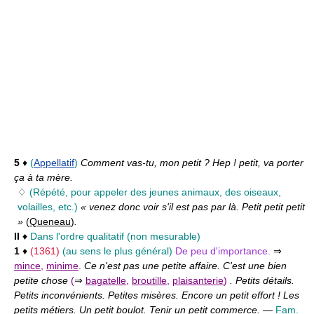
5
♦
(
Appellatif
)
Comment vas-tu, mon petit ? Hep ! petit, va porter
ça à ta mère.
♢
(Répété, pour appeler des jeunes animaux, des oiseaux,
volailles, etc.)
« venez donc voir s'il est pas par là. Petit petit petit
»
(
Queneau
)
.
II
♦
Dans l'ordre qualitatif (non mesurable)
1
♦
(1361)
(au sens le plus général)
De peu d'importance.
⇒
mince
,
minime
.
Ce n'est pas une petite affaire. C'est une bien
petite chose
(
⇒
bagatelle
,
broutille
,
plaisanterie
)
. Petits détails.
Petits inconvénients. Petites misères. Encore un petit effort ! Les
petits métiers. Un petit boulot. Tenir un petit commerce.
—
Fam.