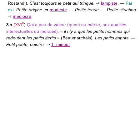
Rostand
)
. C'est toujours le petit qui trinque.
⇒
lampiste
.
—
Par
ext.
Petite origine.
⇒
modeste
.
—
Petite tenue.
—
Petite situation.
⇒
médiocre
.
e
3
♦
(
XVI
)
Qui a peu de valeur (quant au mérite, aux qualités
intellectuelles ou morales).
« il n'y a que les petits hommes qui
redoutent les petits écrits »
(
Beaumarchais
)
. Les petits esprits.
—
Petit poète, peintre.
⇒
1. mineur
.