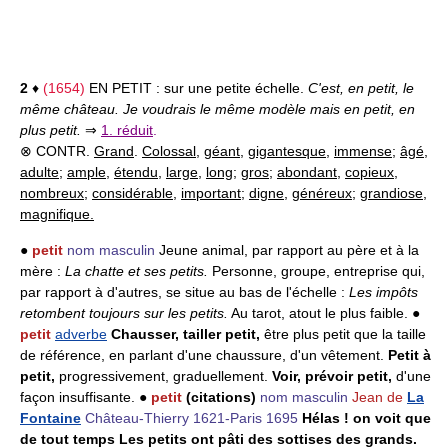
2
♦
(1654)
EN PETIT :
sur une petite échelle.
C'est, en petit, le
même château. Je voudrais le même modèle mais en petit, en
plus petit.
⇒
1. réduit
.
⊗ CONTR.
Grand
.
Colossal
,
géant
,
gigantesque
,
immense
;
âgé
,
adulte
;
ample
,
étendu
,
large
,
long
;
gros
;
abondant
,
copieux
,
nombreux
;
considérable
,
important
;
digne
,
généreux
;
grandiose
,
magnifique.
●
petit
nom masculin
Jeune animal, par rapport au père et à la
mère :
La chatte et ses petits.
Personne, groupe, entreprise qui,
par rapport à d'autres, se situe au bas de l'échelle :
Les impôts
retombent toujours sur les petits.
Au tarot, atout le plus faible. ●
petit
adverbe
Chausser, tailler petit,
être plus petit que la taille
de référence, en parlant d'une chaussure, d'un vêtement.
Petit à
petit,
progressivement, graduellement.
Voir, prévoir petit,
d'une
façon insuffisante. ●
petit
(citations)
nom masculin
Jean de
La
Fontaine
Château-Thierry 1621-Paris 1695
Hélas ! on voit que
de tout temps Les petits ont pâti des sottises des grands.