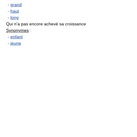
-
grand
-
haut
-
long
Qui n'a pas encore achevé sa croissance
Synonymes
:
-
enfant
-
jeune